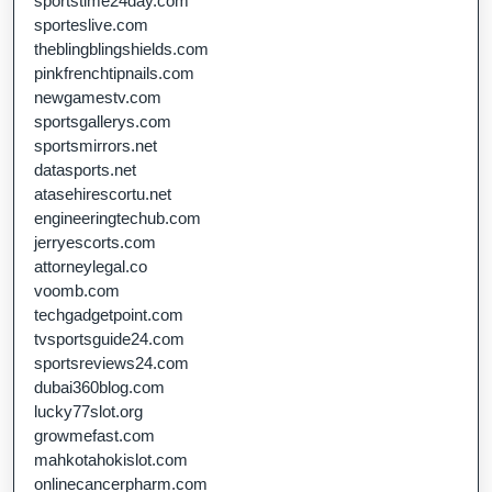
sportstime24day.com
sporteslive.com
theblingblingshields.com
pinkfrenchtipnails.com
newgamestv.com
sportsgallerys.com
sportsmirrors.net
datasports.net
atasehirescortu.net
engineeringtechub.com
jerryescorts.com
attorneylegal.co
voomb.com
techgadgetpoint.com
tvsportsguide24.com
sportsreviews24.com
dubai360blog.com
lucky77slot.org
growmefast.com
mahkotahokislot.com
onlinecancerpharm.com