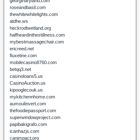
georginaryland.com
roseandbasil.com
thewhitewhitelights.com
atdhe.ws
heckrodtwetland.org
halfheardinthestillness.com
mybestmassagechair.com
ericreed.net
fluxetine.com
mobilecasino8760.com
betqq3.net
casinoloans5.us
CasinoAuction.us
kipooglecouk.us
mykitchennhome.com
aumoulinvert.com
thefoodiepassport.com
superwindowproject.com
papibakigrafo.com
icanhazjs.com
canimpact.org