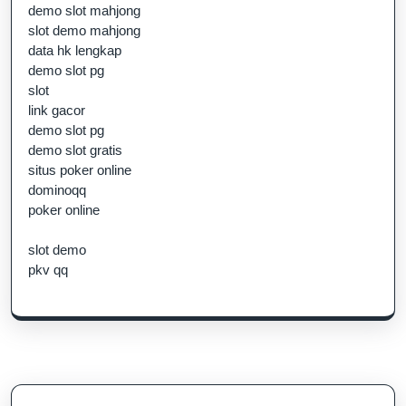
demo slot mahjong
slot demo mahjong
data hk lengkap
demo slot pg
slot
link gacor
demo slot pg
demo slot gratis
situs poker online
dominoqq
poker online
slot demo
pkv qq