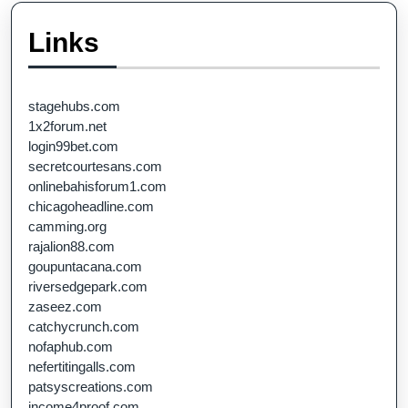
Links
stagehubs.com
1x2forum.net
login99bet.com
secretcourtesans.com
onlinebahisforum1.com
chicagoheadline.com
camming.org
rajalion88.com
goupuntacana.com
riversedgepark.com
zaseez.com
catchycrunch.com
nofaphub.com
nefertitingalls.com
patsyscreations.com
income4proof.com