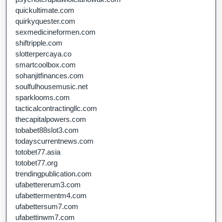
quickultimate.com
quirkyquester.com
sexmedicineformen.com
shiftripple.com
slotterpercaya.co
smartcoolbox.com
sohanjitfinances.com
soulfulhousemusic.net
sparklooms.com
tacticalcontractingllc.com
thecapitalpowers.com
tobabet88slot3.com
todayscurrentnews.com
totobet77.asia
totobet77.org
trendingpublication.com
ufabettererum3.com
ufabettermentm4.com
ufabettersum7.com
ufabettinwm7.com