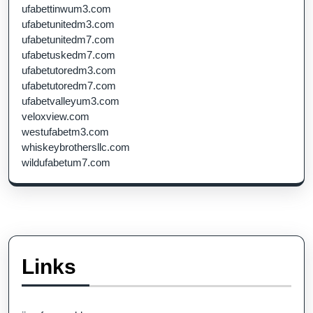
ufabettinwum3.com
ufabetunitedm3.com
ufabetunitedm7.com
ufabetuskedm7.com
ufabetutoredm3.com
ufabetutoredm7.com
ufabetvalleyum3.com
veloxview.com
westufabetm3.com
whiskeybrothersllc.com
wildufabetum7.com
Links