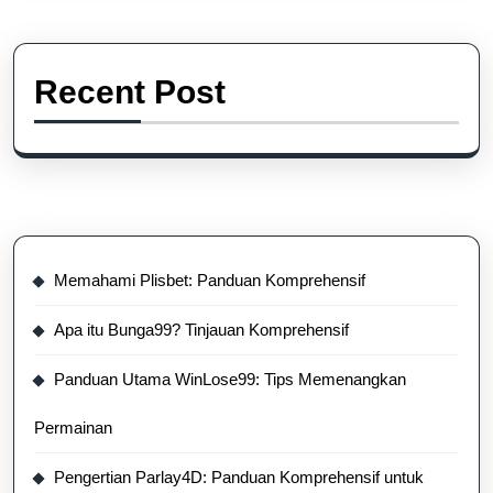
Recent Post
Memahami Plisbet: Panduan Komprehensif
Apa itu Bunga99? Tinjauan Komprehensif
Panduan Utama WinLose99: Tips Memenangkan
Permainan
Pengertian Parlay4D: Panduan Komprehensif untuk