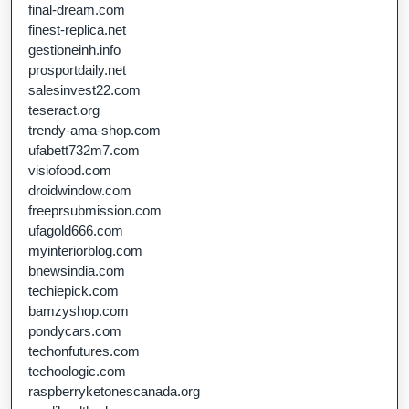
final-dream.com
finest-replica.net
gestioneinh.info
prosportdaily.net
salesinvest22.com
teseract.org
trendy-ama-shop.com
ufabett732m7.com
visiofood.com
droidwindow.com
freeprsubmission.com
ufagold666.com
myinteriorblog.com
bnewsindia.com
techiepick.com
bamzyshop.com
pondycars.com
techonfutures.com
techoologic.com
raspberryketonescanada.org