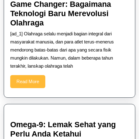
Game Changer: Bagaimana
Teknologi Baru Merevolusi
Game
Olahraga
Changer:
[ad_1] Olahraga selalu menjadi bagian integral dari
Bagaimana
masyarakat manusia, dan para atlet terus-menerus
Teknologi
mendorong batas-batas dari apa yang secara fisik
mungkin dilakukan. Namun, dalam beberapa tahun
Baru
terakhir, lanskap olahraga telah
Merevolusi
Olahraga
Read
Read More
More
Omega-9: Lemak Sehat yang
Omega-
Perlu Anda Ketahui