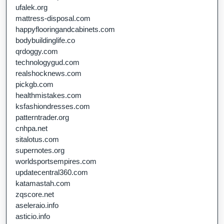
ufalek.org
mattress-disposal.com
happyflooringandcabinets.com
bodybuildinglife.co
qrdoggy.com
technologygud.com
realshocknews.com
pickgb.com
healthmistakes.com
ksfashiondresses.com
patterntrader.org
cnhpa.net
sitalotus.com
supernotes.org
worldsportsempires.com
updatecentral360.com
katamastah.com
zqscore.net
aseleraio.info
asticio.info