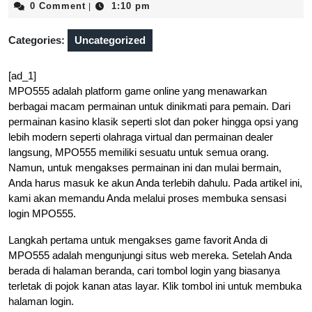
27,
0 Comment
1:10 pm
|
2026
Categories:
Uncategorized
[ad_1]
MPO555 adalah platform game online yang menawarkan
berbagai macam permainan untuk dinikmati para pemain. Dari
permainan kasino klasik seperti slot dan poker hingga opsi yang
lebih modern seperti olahraga virtual dan permainan dealer
langsung, MPO555 memiliki sesuatu untuk semua orang.
Namun, untuk mengakses permainan ini dan mulai bermain,
Anda harus masuk ke akun Anda terlebih dahulu. Pada artikel ini,
kami akan memandu Anda melalui proses membuka sensasi
login MPO555.
Langkah pertama untuk mengakses game favorit Anda di
MPO555 adalah mengunjungi situs web mereka. Setelah Anda
berada di halaman beranda, cari tombol login yang biasanya
terletak di pojok kanan atas layar. Klik tombol ini untuk membuka
halaman login.