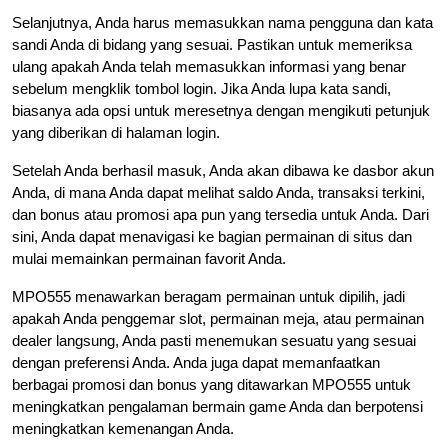
Selanjutnya, Anda harus memasukkan nama pengguna dan kata
sandi Anda di bidang yang sesuai. Pastikan untuk memeriksa
ulang apakah Anda telah memasukkan informasi yang benar
sebelum mengklik tombol login. Jika Anda lupa kata sandi,
biasanya ada opsi untuk meresetnya dengan mengikuti petunjuk
yang diberikan di halaman login.
Setelah Anda berhasil masuk, Anda akan dibawa ke dasbor akun
Anda, di mana Anda dapat melihat saldo Anda, transaksi terkini,
dan bonus atau promosi apa pun yang tersedia untuk Anda. Dari
sini, Anda dapat menavigasi ke bagian permainan di situs dan
mulai memainkan permainan favorit Anda.
MPO555 menawarkan beragam permainan untuk dipilih, jadi
apakah Anda penggemar slot, permainan meja, atau permainan
dealer langsung, Anda pasti menemukan sesuatu yang sesuai
dengan preferensi Anda. Anda juga dapat memanfaatkan
berbagai promosi dan bonus yang ditawarkan MPO555 untuk
meningkatkan pengalaman bermain game Anda dan berpotensi
meningkatkan kemenangan Anda.