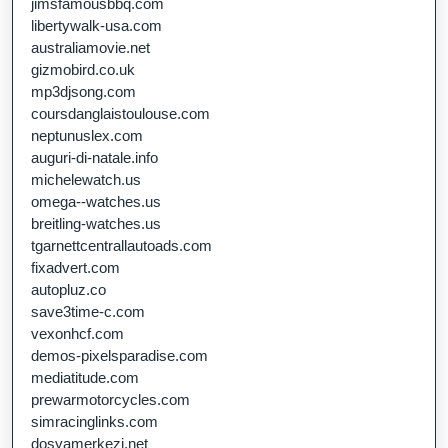
jimsfamousbbq.com
libertywalk-usa.com
australiamovie.net
gizmobird.co.uk
mp3djsong.com
coursdanglaistoulouse.com
neptunuslex.com
auguri-di-natale.info
michelewatch.us
omega--watches.us
breitling-watches.us
tgarnettcentrallautoads.com
fixadvert.com
autopluz.co
save3time-c.com
vexonhcf.com
demos-pixelsparadise.com
mediatitude.com
prewarmotorcycles.com
simracinglinks.com
dosyamerkezi.net