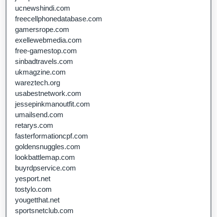
ucnewshindi.com
freecellphonedatabase.com
gamersrope.com
exellewebmedia.com
free-gamestop.com
sinbadtravels.com
ukmagzine.com
wareztech.org
usabestnetwork.com
jessepinkmanoutfit.com
umailsend.com
retarys.com
fasterformationcpf.com
goldensnuggles.com
lookbattlemap.com
buyrdpservice.com
yesport.net
tostylo.com
yougetthat.net
sportsnetclub.com