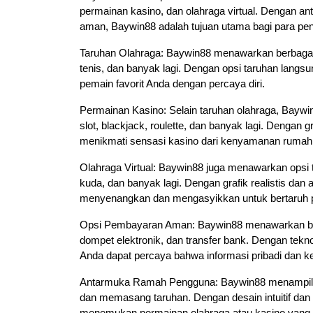
permainan kasino, dan olahraga virtual. Dengan 
aman, Baywin88 adalah tujuan utama bagi para pen
Taruhan Olahraga: Baywin88 menawarkan berbagai p
tenis, dan banyak lagi. Dengan opsi taruhan langsu
pemain favorit Anda dengan percaya diri.
Permainan Kasino: Selain taruhan olahraga, Bayw
slot, blackjack, roulette, dan banyak lagi. Dengan g
menikmati sensasi kasino dari kenyamanan rumah 
Olahraga Virtual: Baywin88 juga menawarkan opsi ta
kuda, dan banyak lagi. Dengan grafik realistis dan 
menyenangkan dan mengasyikkan untuk bertaruh pa
Opsi Pembayaran Aman: Baywin88 menawarkan ber
dompet elektronik, dan transfer bank. Dengan tekn
Anda dapat percaya bahwa informasi pribadi dan k
Antarmuka Ramah Pengguna: Baywin88 menampil
dan memasang taruhan. Dengan desain intuitif da
menemukan permainan olahraga atau kasino yang 