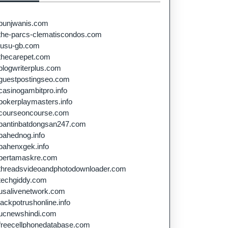
punjwanis.com
the-parcs-clematiscondos.com
jusu-gb.com
thecarepet.com
blogwriterplus.com
guestpostingseo.com
casinogambitpro.info
pokerplaymasters.info
courseoncourse.com
bantinbatdongsan247.com
bahednog.info
bahenxgek.info
pertamaskre.com
threadsvideoandphotodownloader.com
techgiddy.com
usalivenetwork.com
jackpotrushonline.info
ucnewshindi.com
freecellphonedatabase.com