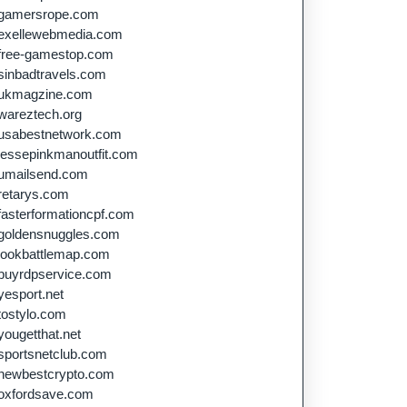
gamersrope.com
exellewebmedia.com
free-gamestop.com
sinbadtravels.com
ukmagzine.com
wareztech.org
usabestnetwork.com
jessepinkmanoutfit.com
umailsend.com
retarys.com
fasterformationcpf.com
goldensnuggles.com
lookbattlemap.com
buyrdpservice.com
yesport.net
tostylo.com
yougetthat.net
sportsnetclub.com
newbestcrypto.com
oxfordsave.com