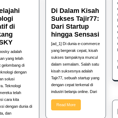
elajahi
Di Dalam Kisah
ologi
Sukses Tajir77:
tif di
Dari Startup
Di
kang
hingga Sensasi
Menjelajahi
Dala
SKY
[ad_1] Di dunia e-commerce
teknologi
Kisah
yang bergerak cepat, kisah
bosky adalah
inovatif
Suks
sukses tampaknya muncul
an yang telah
di
dalam semalam. Salah satu
Tajir7
 gelombang di
kisah suksesnya adalah
teknologi dengan
belakang
Dari
Tajir77, sebuah startup yang
an solusi
GBOSKY
Start
dengan cepat terkenal di
ya. Teknologi
hingg
industri belanja online. Dari
mereka telah
Sensa
i cara kita
Read
Read More
ksi dengan dunia di
More
ita, dan