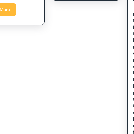
Read
 More
More