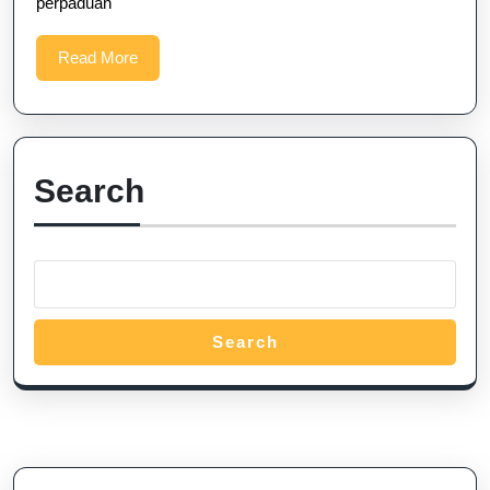
perpaduan
Rasa
Masakan
Read
Read More
Asli
More
Jepang
Search
Search