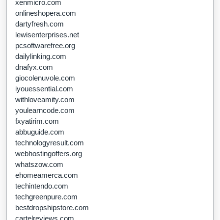
xenmicro.com
onlineshopera.com
dartyfresh.com
lewisenterprises.net
pcsoftwarefree.org
dailylinking.com
dnafyx.com
giocolenuvole.com
iyouessential.com
withloveamity.com
youlearncode.com
fxyatirim.com
abbuguide.com
technologyresult.com
webhostingoffers.org
whatszow.com
ehomeamerca.com
techintendo.com
techgreenpure.com
bestdropshipstore.com
cartelreviews.com