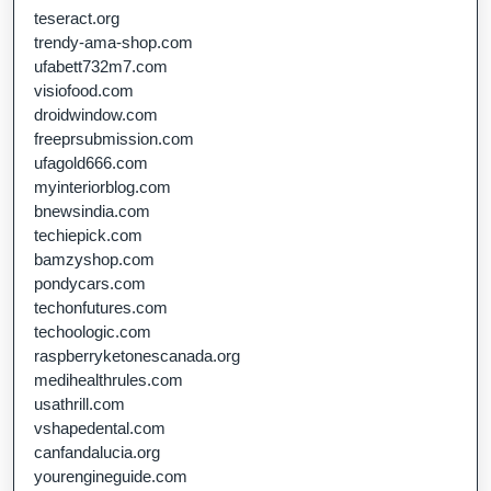
teseract.org
trendy-ama-shop.com
ufabett732m7.com
visiofood.com
droidwindow.com
freeprsubmission.com
ufagold666.com
myinteriorblog.com
bnewsindia.com
techiepick.com
bamzyshop.com
pondycars.com
techonfutures.com
techoologic.com
raspberryketonescanada.org
medihealthrules.com
usathrill.com
vshapedental.com
canfandalucia.org
yourengineguide.com