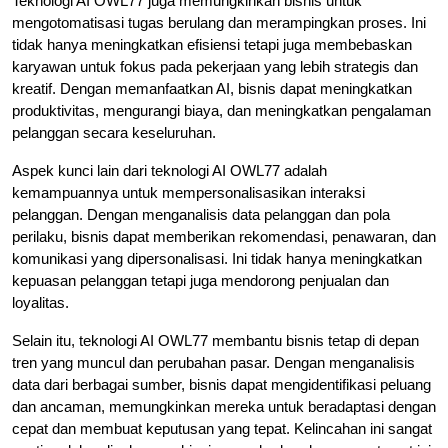
Teknologi AI OWL77 juga memungkinkan bisnis untuk
mengotomatisasi tugas berulang dan merampingkan proses. Ini
tidak hanya meningkatkan efisiensi tetapi juga membebaskan
karyawan untuk fokus pada pekerjaan yang lebih strategis dan
kreatif. Dengan memanfaatkan AI, bisnis dapat meningkatkan
produktivitas, mengurangi biaya, dan meningkatkan pengalaman
pelanggan secara keseluruhan.
Aspek kunci lain dari teknologi AI OWL77 adalah
kemampuannya untuk mempersonalisasikan interaksi
pelanggan. Dengan menganalisis data pelanggan dan pola
perilaku, bisnis dapat memberikan rekomendasi, penawaran, dan
komunikasi yang dipersonalisasi. Ini tidak hanya meningkatkan
kepuasan pelanggan tetapi juga mendorong penjualan dan
loyalitas.
Selain itu, teknologi AI OWL77 membantu bisnis tetap di depan
tren yang muncul dan perubahan pasar. Dengan menganalisis
data dari berbagai sumber, bisnis dapat mengidentifikasi peluang
dan ancaman, memungkinkan mereka untuk beradaptasi dengan
cepat dan membuat keputusan yang tepat. Kelincahan ini sangat