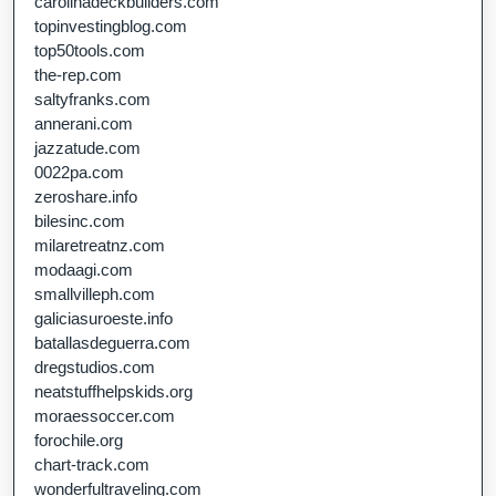
carolinadeckbuilders.com
topinvestingblog.com
top50tools.com
the-rep.com
saltyfranks.com
annerani.com
jazzatude.com
0022pa.com
zeroshare.info
bilesinc.com
milaretreatnz.com
modaagi.com
smallvilleph.com
galiciasuroeste.info
batallasdeguerra.com
dregstudios.com
neatstuffhelpskids.org
moraessoccer.com
forochile.org
chart-track.com
wonderfultraveling.com