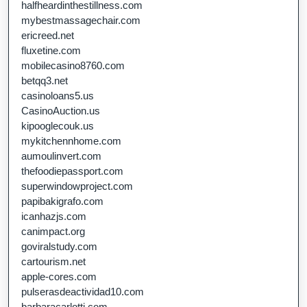
halfheardinthestillness.com
mybestmassagechair.com
ericreed.net
fluxetine.com
mobilecasino8760.com
betqq3.net
casinoloans5.us
CasinoAuction.us
kipooglecouk.us
mykitchennhome.com
aumoulinvert.com
thefoodiepassport.com
superwindowproject.com
papibakigrafo.com
icanhazjs.com
canimpact.org
goviralstudy.com
cartourism.net
apple-cores.com
pulserasdeactividad10.com
barbaracarlotti.com