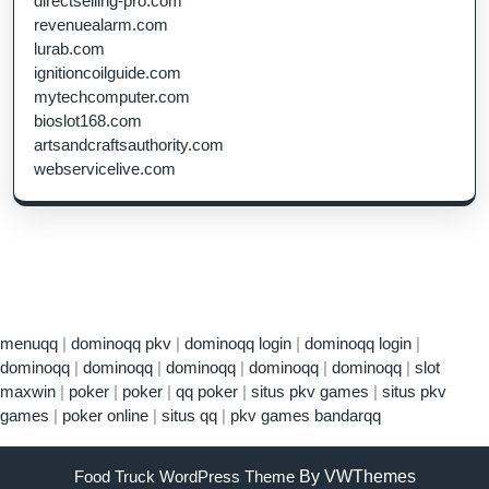
directselling-pro.com
revenuealarm.com
lurab.com
ignitioncoilguide.com
mytechcomputer.com
bioslot168.com
artsandcraftsauthority.com
webservicelive.com
menuqq
|
dominoqq pkv
|
dominoqq login
|
dominoqq login
|
dominoqq
|
dominoqq
|
dominoqq
|
dominoqq
|
dominoqq
|
slot
maxwin
|
poker
|
poker
|
qq poker
|
situs pkv games
|
situs pkv
games
|
poker online
|
situs qq
|
pkv games bandarqq
Sc
Food Truck WordPress Theme
By VWThemes
U