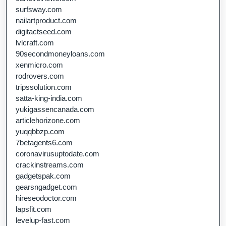
surfsway.com
nailartproduct.com
digitactseed.com
lvlcraft.com
90secondmoneyloans.com
xenmicro.com
rodrovers.com
tripssolution.com
satta-king-india.com
yukigassencanada.com
articlehorizone.com
yuqqbbzp.com
7betagents6.com
coronavirusuptodate.com
crackinstreams.com
gadgetspak.com
gearsngadget.com
hireseodoctor.com
lapsfit.com
levelup-fast.com