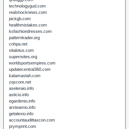
technologygud.com
realshocknews.com
pickgb.com
healthmistakes.com
ksfashiondresses.com
patterntrader.org
cnhpa.net
sitalotus.com
supernotes.org
worldsportsempires.com
updatecentral360.com
katamastah.com
zqscore.net
aseleraio.info
asticio.info
egardenio.info
arxteamio.info
getalexio.info
accountaudittaxcon.com
prymprint.com