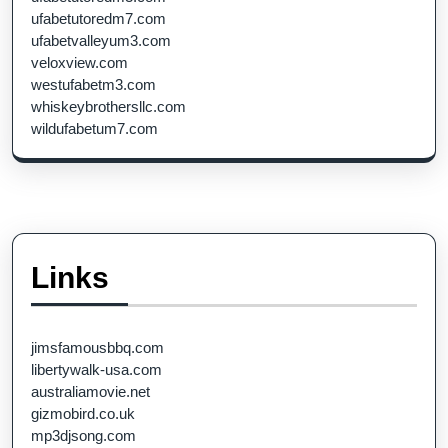
ufabetutoredm7.com
ufabetvalleyum3.com
veloxview.com
westufabetm3.com
whiskeybrothersllc.com
wildufabetum7.com
Links
jimsfamousbbq.com
libertywalk-usa.com
australiamovie.net
gizmobird.co.uk
mp3djsong.com