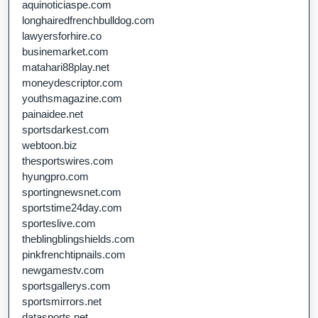
aquinoticiaspe.com
longhairedfrenchbulldog.com
lawyersforhire.co
businemarket.com
matahari88play.net
moneydescriptor.com
youthsmagazine.com
painaidee.net
sportsdarkest.com
webtoon.biz
thesportswires.com
hyungpro.com
sportingnewsnet.com
sportstime24day.com
sporteslive.com
theblingblingshields.com
pinkfrenchtipnails.com
newgamestv.com
sportsgallerys.com
sportsmirrors.net
datasports.net