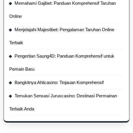
Memahami Gajibet: Panduan Komprehensif Taruhan
Online
Menjelajahi Majestibet: Pengalaman Taruhan Online
Terbaik
Pengertian Saung4D: Panduan Komprehensif untuk
Pemain Baru
Bangkitnya Ahlicasino: Tinjauan Komprehensif
Temukan Sensasi Juruscasino: Destinasi Permainan
Terbaik Anda