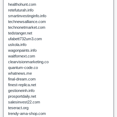
healthohunt.com
retefuturah.info
smartinvestinginfo.info
technewsalliance.com
technonetmarket.com
tedstanger.net
ufabett732um3.com
uskola.info
wagonpaints.info
waitfornext.com
clearvisionmarketing.co
quantum-code.co
whatnews.me
final-dream.com
finest-replica.net
gestioneinh.info
prosportdaily.net
salesinvest22.com
teseract.org
trendy-ama-shop.com