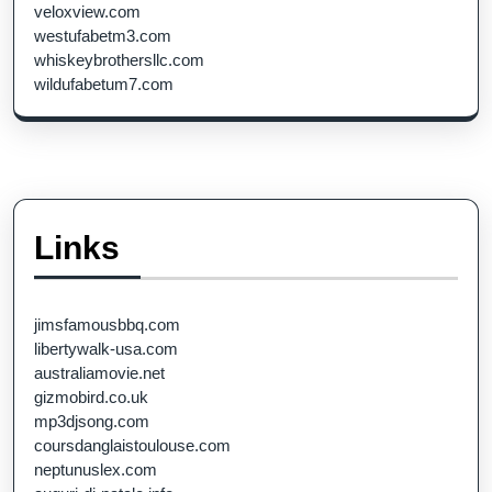
veloxview.com
westufabetm3.com
whiskeybrothersllc.com
wildufabetum7.com
Links
jimsfamousbbq.com
libertywalk-usa.com
australiamovie.net
gizmobird.co.uk
mp3djsong.com
coursdanglaistoulouse.com
neptunuslex.com