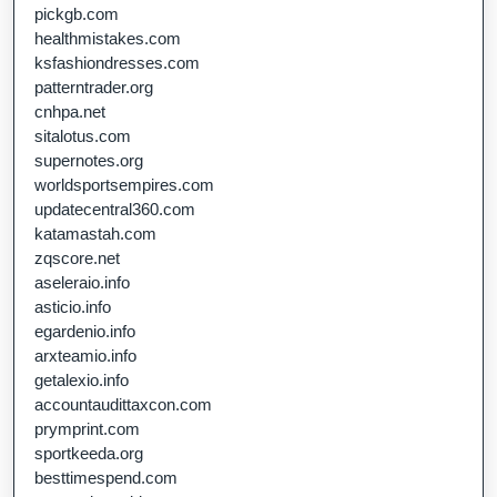
pickgb.com
healthmistakes.com
ksfashiondresses.com
patterntrader.org
cnhpa.net
sitalotus.com
supernotes.org
worldsportsempires.com
updatecentral360.com
katamastah.com
zqscore.net
aseleraio.info
asticio.info
egardenio.info
arxteamio.info
getalexio.info
accountaudittaxcon.com
prymprint.com
sportkeeda.org
besttimespend.com