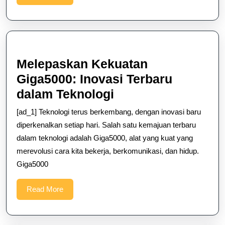
pada
More
Komunitas
Online
Melepaskan Kekuatan
Giga5000: Inovasi Terbaru
Melepaskan
dalam Teknologi
Kekuatan
[ad_1] Teknologi terus berkembang, dengan inovasi baru
Giga5000:
diperkenalkan setiap hari. Salah satu kemajuan terbaru
Inovasi
dalam teknologi adalah Giga5000, alat yang kuat yang
merevolusi cara kita bekerja, berkomunikasi, dan hidup.
Terbaru
Giga5000
dalam
Teknologi
Read
Read More
More