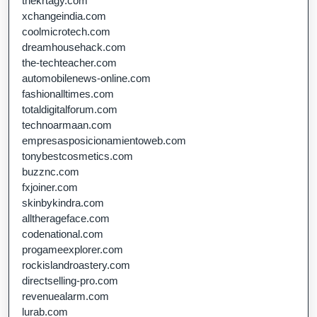
thekrtagy.com
xchangeindia.com
coolmicrotech.com
dreamhousehack.com
the-techteacher.com
automobilenews-online.com
fashionalltimes.com
totaldigitalforum.com
technoarmaan.com
empresasposicionamientoweb.com
tonybestcosmetics.com
buzznc.com
fxjoiner.com
skinbykindra.com
alltherageface.com
codenational.com
progameexplorer.com
rockislandroastery.com
directselling-pro.com
revenuealarm.com
lurab.com