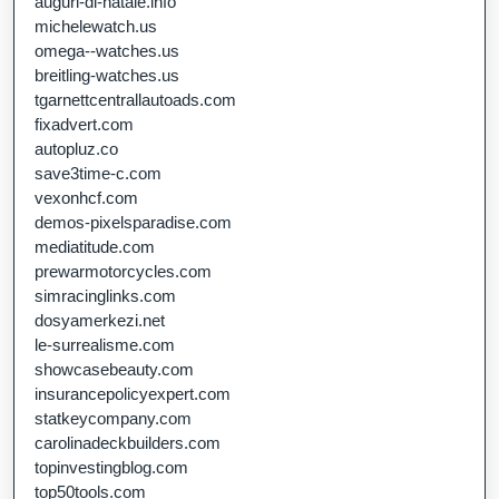
auguri-di-natale.info
michelewatch.us
omega--watches.us
breitling-watches.us
tgarnettcentrallautoads.com
fixadvert.com
autopluz.co
save3time-c.com
vexonhcf.com
demos-pixelsparadise.com
mediatitude.com
prewarmotorcycles.com
simracinglinks.com
dosyamerkezi.net
le-surrealisme.com
showcasebeauty.com
insurancepolicyexpert.com
statkeycompany.com
carolinadeckbuilders.com
topinvestingblog.com
top50tools.com