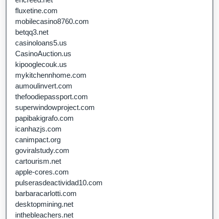
fluxetine.com
mobilecasino8760.com
betqq3.net
casinoloans5.us
CasinoAuction.us
kipooglecouk.us
mykitchennhome.com
aumoulinvert.com
thefoodiepassport.com
superwindowproject.com
papibakigrafo.com
icanhazjs.com
canimpact.org
goviralstudy.com
cartourism.net
apple-cores.com
pulserasdeactividad10.com
barbaracarlotti.com
desktopmining.net
inthebleachers.net