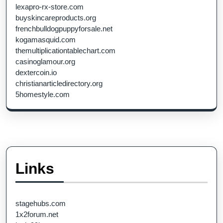
lexapro-rx-store.com
buyskincareproducts.org
frenchbulldogpuppyforsale.net
kogamasquid.com
themultiplicationtablechart.com
casinoglamour.org
dextercoin.io
christianarticledirectory.org
5homestyle.com
Links
stagehubs.com
1x2forum.net