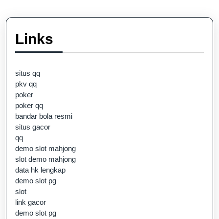
Links
situs qq
pkv qq
poker
poker qq
bandar bola resmi
situs gacor
qq
demo slot mahjong
slot demo mahjong
data hk lengkap
demo slot pg
slot
link gacor
demo slot pg