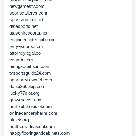
newgamestv.com
sportsgallerys.com
sportsmirrors.net
datasports.net
atasehirescortu.net
engineeringtechub.com
jerryescorts.com
attorneylegal.co
voomb.com
techgadgetpoint.com
tvsportsguide24.com
sportsreviews24.com
dubai360blog.com
lucky77slot.org
growmefast.com
mahkotahokislot.com
onlinecancerpharm.com
ufalek.org
mattress-disposal.com
happyflooringandcabinets.com