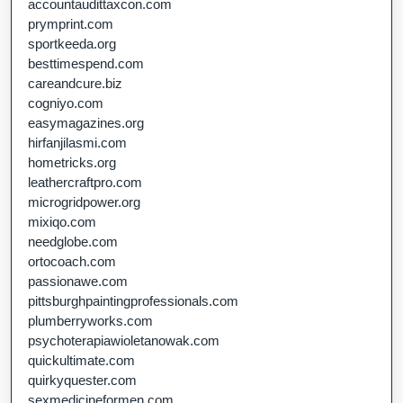
accountaudittaxcon.com
prymprint.com
sportkeeda.org
besttimespend.com
careandcure.biz
cogniyo.com
easymagazines.org
hirfanjilasmi.com
hometricks.org
leathercraftpro.com
microgridpower.org
mixiqo.com
needglobe.com
ortocoach.com
passionawe.com
pittsburghpaintingprofessionals.com
plumberryworks.com
psychoterapiawioletanowak.com
quickultimate.com
quirkyquester.com
sexmedicineformen.com