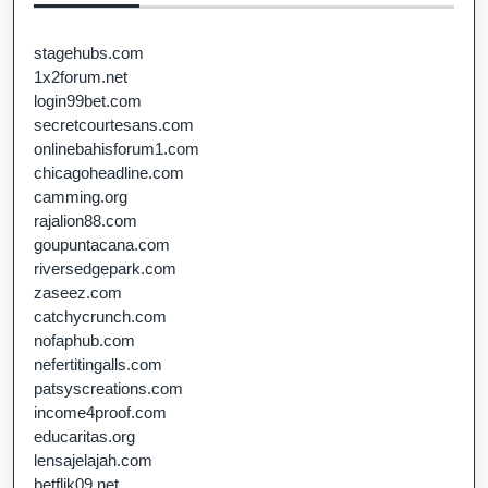
stagehubs.com
1x2forum.net
login99bet.com
secretcourtesans.com
onlinebahisforum1.com
chicagoheadline.com
camming.org
rajalion88.com
goupuntacana.com
riversedgepark.com
zaseez.com
catchycrunch.com
nofaphub.com
nefertitingalls.com
patsyscreations.com
income4proof.com
educaritas.org
lensajelajah.com
betflik09.net