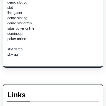
demo slot pg
slot
link gacor
demo slot pg
demo slot gratis
situs poker online
dominoqq
poker online
slot demo
pkv qq
Links