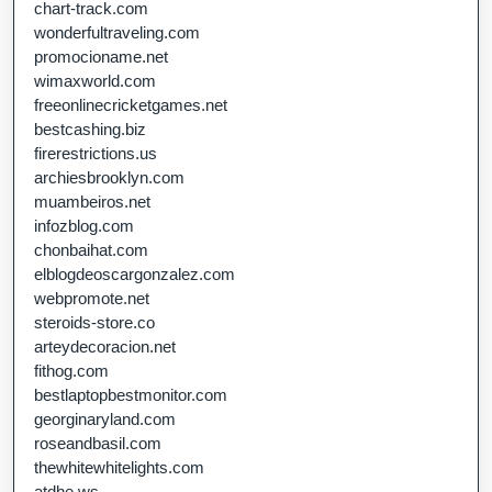
chart-track.com
wonderfultraveling.com
promocioname.net
wimaxworld.com
freeonlinecricketgames.net
bestcashing.biz
firerestrictions.us
archiesbrooklyn.com
muambeiros.net
infozblog.com
chonbaihat.com
elblogdeoscargonzalez.com
webpromote.net
steroids-store.co
arteydecoracion.net
fithog.com
bestlaptopbestmonitor.com
georginaryland.com
roseandbasil.com
thewhitewhitelights.com
atdhe.ws