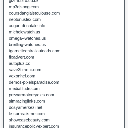
gizmobird.co.uk
mp3djsong.com
coursdanglaistoulouse.com
neptunuslex.com
auguri-di-natale.info
michelewatch.us
omega--watches.us
breitling-watches.us
tgarnettcentrallautoads.com
fixadvert.com
autopluz.co
save3time-c.com
vexonhcf.com
demos-pixelsparadise.com
mediatitude.com
prewarmotorcycles.com
simracinglinks.com
dosyamerkezi.net
le-surrealisme.com
showcasebeauty.com
insurancepolicyexpert.com