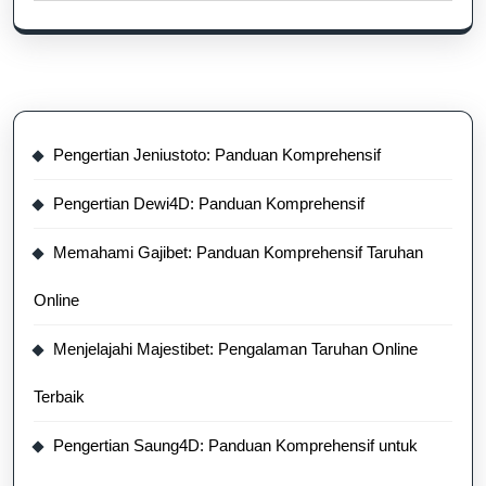
Pengertian Jeniustoto: Panduan Komprehensif
Pengertian Dewi4D: Panduan Komprehensif
Memahami Gajibet: Panduan Komprehensif Taruhan
Online
Menjelajahi Majestibet: Pengalaman Taruhan Online
Terbaik
Pengertian Saung4D: Panduan Komprehensif untuk