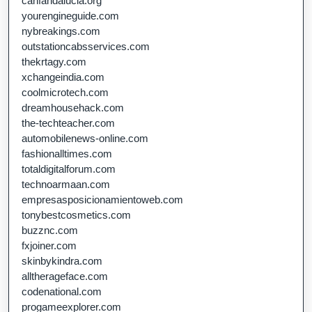
canfandalucia.org
yourengineguide.com
nybreakings.com
outstationcabsservices.com
thekrtagy.com
xchangeindia.com
coolmicrotech.com
dreamhousehack.com
the-techteacher.com
automobilenews-online.com
fashionalltimes.com
totaldigitalforum.com
technoarmaan.com
empresasposicionamientoweb.com
tonybestcosmetics.com
buzznc.com
fxjoiner.com
skinbykindra.com
alltherageface.com
codenational.com
progameexplorer.com