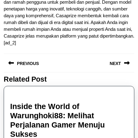
dan ramah pengguna untuk pembeli dan penjual. Dengan model
penetapan harga yang inovatif, teknologi canggih, dan sumber
daya yang komprehensif, Casaprize membentuk kembali cara
rumah dibeli dan dijual di era digital saat ini. Apakah Anda ingin
membeli rumah impian Anda atau menjual properti Anda saat ini,
Casaprize jelas merupakan platform yang patut dipertimbangkan.
[ad_2]
Post
PREVIOUS
NEXT
navigation
Related Post
Previous
Next
post:
post:
Inside the World of
Warunghoki88: Melihat
Perjalanan Gamer Menuju
Inside
Sukses