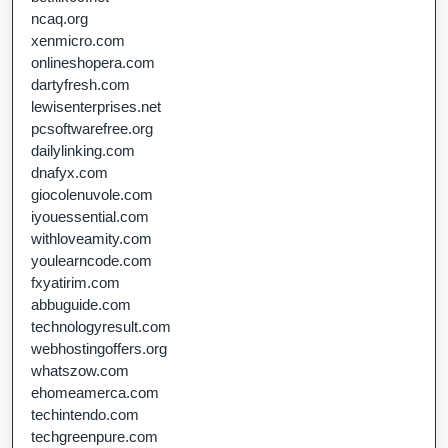
ncaq.org
xenmicro.com
onlineshopera.com
dartyfresh.com
lewisenterprises.net
pcsoftwarefree.org
dailylinking.com
dnafyx.com
giocolenuvole.com
iyouessential.com
withloveamity.com
youlearncode.com
fxyatirim.com
abbuguide.com
technologyresult.com
webhostingoffers.org
whatszow.com
ehomeamerca.com
techintendo.com
techgreenpure.com