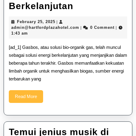
Melepaskan
Berkelanjutan
Kekuatan
February
February 25, 2025
|
Gasbos:
25,
admin@hartfordplazahote
admin@hartfordplazahotel.com
0 Comment
|
|
2025
1:43 am
Solusi
Energi
[ad_1] Gasbos, atau solusi bio-organik gas, telah muncul
sebagai solusi energi berkelanjutan yang menjanjikan dalam
Berkelanjuta
beberapa tahun terakhir. Gasbos memanfaatkan kekuatan
limbah organik untuk menghasilkan biogas, sumber energi
terbarukan yang
Read
Read More
More
Temui jenius musik di