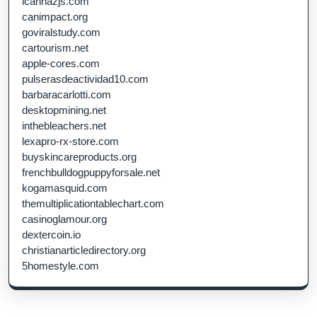
icanhazjs.com
canimpact.org
goviralstudy.com
cartourism.net
apple-cores.com
pulserasdeactividad10.com
barbaracarlotti.com
desktopmining.net
inthebleachers.net
lexapro-rx-store.com
buyskincareproducts.org
frenchbulldogpuppyforsale.net
kogamasquid.com
themultiplicationtablechart.com
casinoglamour.org
dextercoin.io
christianarticledirectory.org
5homestyle.com