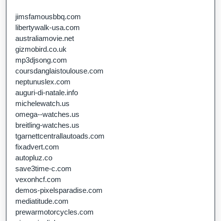
jimsfamousbbq.com
libertywalk-usa.com
australiamovie.net
gizmobird.co.uk
mp3djsong.com
coursdanglaistoulouse.com
neptunuslex.com
auguri-di-natale.info
michelewatch.us
omega--watches.us
breitling-watches.us
tgarnettcentrallautoads.com
fixadvert.com
autopluz.co
save3time-c.com
vexonhcf.com
demos-pixelsparadise.com
mediatitude.com
prewarmotorcycles.com