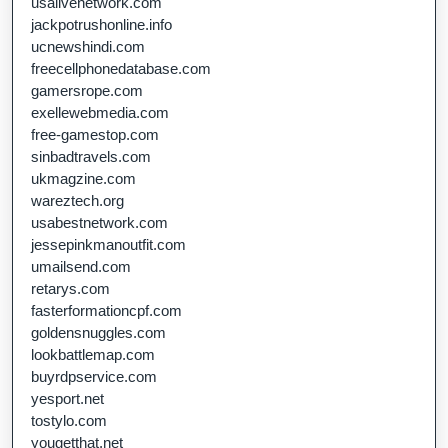
usalivenetwork.com
jackpotrushonline.info
ucnewshindi.com
freecellphonedatabase.com
gamersrope.com
exellewebmedia.com
free-gamestop.com
sinbadtravels.com
ukmagzine.com
wareztech.org
usabestnetwork.com
jessepinkmanoutfit.com
umailsend.com
retarys.com
fasterformationcpf.com
goldensnuggles.com
lookbattlemap.com
buyrdpservice.com
yesport.net
tostylo.com
yougetthat.net