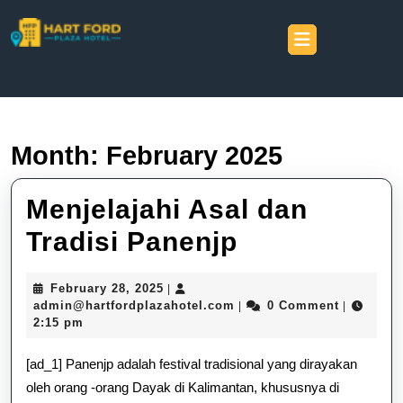
Skip
to
Open
content
Button
Skip
to
Search
content
for:
Month:
February 2025
Menjelajahi Asal dan
Menjelajahi
Tradisi Panenjp
Asal
February
February 28, 2025
|
dan
28,
admin@hartfordplazahote
admin@hartfordplazahotel.com
0 Comment
|
|
2025
2:15 pm
Tradisi
Panenjp
[ad_1] Panenjp adalah festival tradisional yang dirayakan
oleh orang -orang Dayak di Kalimantan, khususnya di