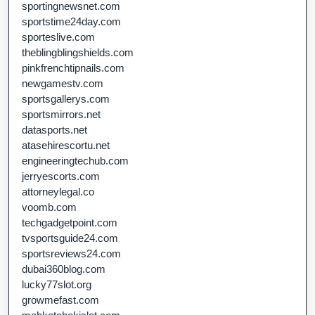
sportingnewsnet.com
sportstime24day.com
sporteslive.com
theblingblingshields.com
pinkfrenchtipnails.com
newgamestv.com
sportsgallerys.com
sportsmirrors.net
datasports.net
atasehirescortu.net
engineeringtechub.com
jerryescorts.com
attorneylegal.co
voomb.com
techgadgetpoint.com
tvsportsguide24.com
sportsreviews24.com
dubai360blog.com
lucky77slot.org
growmefast.com