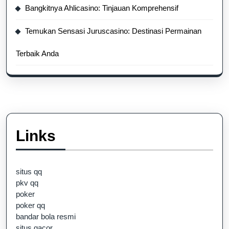
Bangkitnya Ahlicasino: Tinjauan Komprehensif
Temukan Sensasi Juruscasino: Destinasi Permainan
Terbaik Anda
Links
situs qq
pkv qq
poker
poker qq
bandar bola resmi
situs gacor