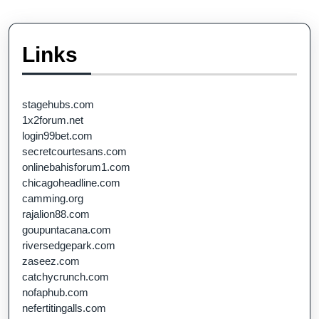
Links
stagehubs.com
1x2forum.net
login99bet.com
secretcourtesans.com
onlinebahisforum1.com
chicagoheadline.com
camming.org
rajalion88.com
goupuntacana.com
riversedgepark.com
zaseez.com
catchycrunch.com
nofaphub.com
nefertitingalls.com