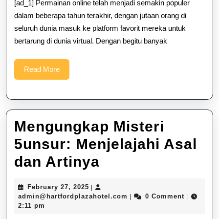
HARTA88:
[ad_1] Permainan online telah menjadi semakin populer
dalam beberapa tahun terakhir, dengan jutaan orang di
Ulasan
seluruh dunia masuk ke platform favorit mereka untuk
platform
bertarung di dunia virtual. Dengan begitu banyak
game
Read
Read More
online
More
terbaru
Mengungkap Misteri
5unsur: Menjelajahi Asal
Mengungkap
dan Artinya
Misteri
February
February 27, 2025
|
5unsur:
27,
admin@hartfordplazahote
admin@hartfordplazahotel.com
0 Comment
|
|
2025
2:11 pm
Menjelajahi