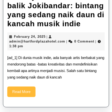
balik Jokibandar: bintang
yang sedang naik daun di
Temui
kancah musik indie
jenius
February
February 24, 2025
|
musik
24,
admin@hartfordplazahote
admin@hartfordplazahotel.com
0 Comment
|
|
2025
1:38 pm
di
balik
[ad_1] Di dunia musik indie, ada banyak artis berbakat yang
mendorong batas -batas kreativitas dan mendefinisikan
Jokiban
kembali apa artinya menjadi musisi. Salah satu bintang
bintang
yang sedang naik daun di kancah
yang
Read
Read More
sedang
More
naik