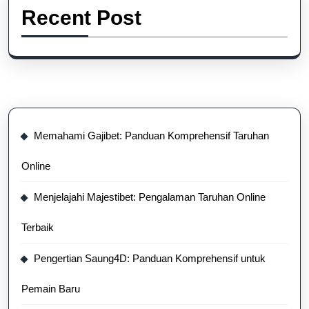
Recent Post
Memahami Gajibet: Panduan Komprehensif Taruhan
Online
Menjelajahi Majestibet: Pengalaman Taruhan Online
Terbaik
Pengertian Saung4D: Panduan Komprehensif untuk
Pemain Baru