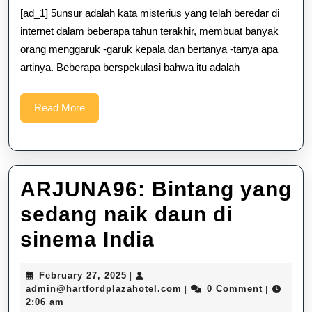
Asal
[ad_1] 5unsur adalah kata misterius yang telah beredar di
internet dalam beberapa tahun terakhir, membuat banyak
dan
orang menggaruk -garuk kepala dan bertanya -tanya apa
Artinya
artinya. Beberapa berspekulasi bahwa itu adalah
Read
Read More
More
ARJUNA96: Bintang yang
sedang naik daun di
ARJUNA96:
sinema India
Bintang
February
February 27, 2025
|
yang
27,
admin@hartfordplazahote
admin@hartfordplazahotel.com
0 Comment
|
|
2025
2:06 am