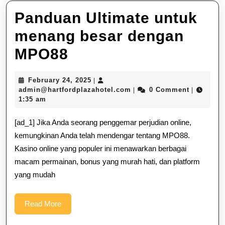
daun
Panduan Ultimate untuk
di
menang besar dengan
kancah
Panduan
MPO88
musik
Ultimate
indie
February
February 24, 2025
|
untuk
24,
admin@hartfordplazahote
admin@hartfordplazahotel.com
0 Comment
|
|
2025
1:35 am
menang
besar
[ad_1] Jika Anda seorang penggemar perjudian online,
kemungkinan Anda telah mendengar tentang MPO88.
dengan
Kasino online yang populer ini menawarkan berbagai
MPO88
macam permainan, bonus yang murah hati, dan platform
yang mudah
Read
Read More
More