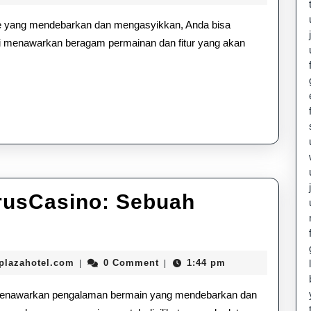
licasino
ine yang mendebarkan dan mengasyikkan, Anda bisa
ng
ini menawarkan beragam permainan dan fitur yang akan
nyenangkan:
nduan
ama
da
tuk
rmainan
rusCasino: Sebuah
line
admin@hartfordplazahotel.com
plazahotel.com
0 Comment
1:44 pm
|
|
g menawarkan pengalaman bermain yang mendebarkan dan