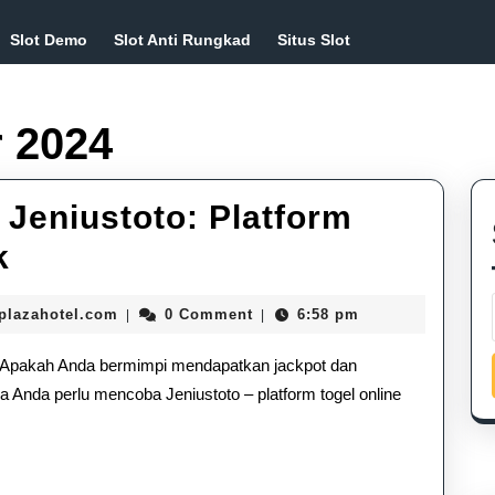
Slot Demo
Slot Anti Rungkad
Situs Slot
 2024
Jeniustoto: Platform
Temukan
k
Kejeniusan
admin@hartfordplazahotel.com
plazahotel.com
0 Comment
6:58 pm
|
|
Jeniustoto:
 Apakah Anda bermimpi mendapatkan jackpot dan
Platform
Anda perlu mencoba Jeniustoto – platform togel online
Lotere
Online
Terbaik