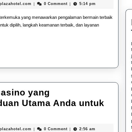
admin@hartfordplazahotel.com
plazahotel.com
0 Comment
5:14 pm
|
|
Judi
ne terkemuka yang menawarkan pengalaman bermain terbaik
Online
uk dipilih, langkah keamanan terbaik, dan layanan
Terbaik
casino yang
duan Utama Anda untuk
mukan
nia
admin@hartfordplazahotel.com
plazahotel.com
0 Comment
2:56 am
|
|