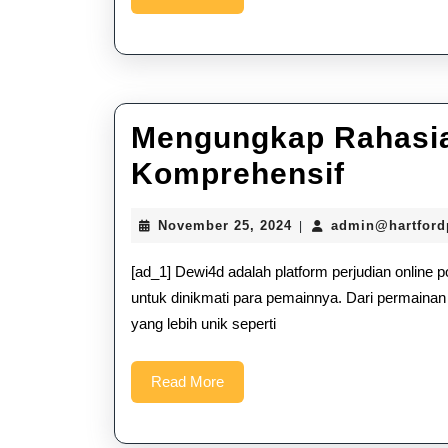
More
Mengungkap Rahasia
Mengu
Komprehensif
Rahas
November
November 25, 2024
admin@hartford
|
Dewi4
25,
2024
[ad_1] Dewi4d adalah platform perjudian onlin
Revie
untuk dinikmati para pemainnya. Dari permainan 
Kompr
yang lebih unik seperti
Read
Read More
More