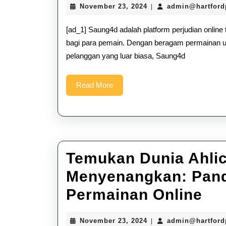
November
November 23, 2024
admin@hartford
|
23,
2024
[ad_1] Saung4d adalah platform perjudian onli
bagi para pemain. Dengan beragam permainan unt
pelanggan yang luar biasa, Saung4d
Read
Read More
More
Temukan Dunia Ahli
Menyenangkan: Pan
Te
Permainan Online
Du
November
November 23, 2024
admin@hartford
|