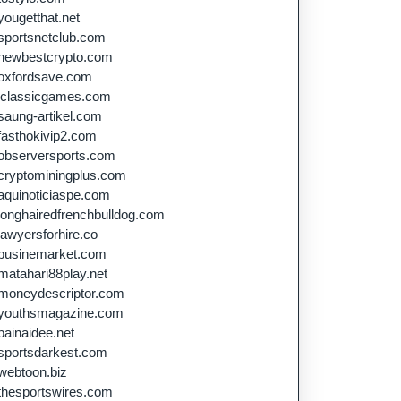
yougetthat.net
sportsnetclub.com
newbestcrypto.com
oxfordsave.com
iclassicgames.com
saung-artikel.com
fasthokivip2.com
observersports.com
cryptominingplus.com
aquinoticiaspe.com
longhairedfrenchbulldog.com
lawyersforhire.co
businemarket.com
matahari88play.net
moneydescriptor.com
youthsmagazine.com
painaidee.net
sportsdarkest.com
webtoon.biz
thesportswires.com