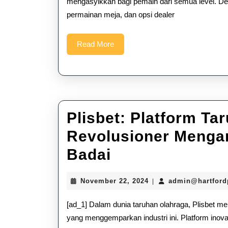
mengasyikkan bagi pemain dari semua level. Den
Ulasan
permainan meja, dan opsi dealer
Read
Read More
More
Plisbet: Platform Ta
Revolusioner Mengam
Plisbet:
Badai
Platform
November
November 22, 2024
admin@hartford
|
Taruhan
22,
2024
[ad_1] Dalam dunia taruhan olahraga, Plisbet m
Baru
yang menggemparkan industri ini. Platform inovat
yang