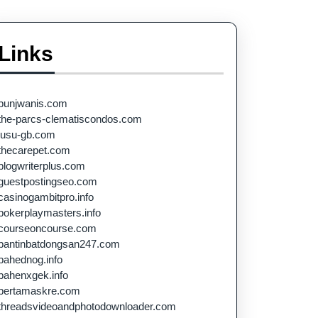
Links
punjwanis.com
the-parcs-clematiscondos.com
jusu-gb.com
thecarepet.com
blogwriterplus.com
guestpostingseo.com
casinogambitpro.info
pokerplaymasters.info
courseoncourse.com
bantinbatdongsan247.com
bahednog.info
bahenxgek.info
pertamaskre.com
threadsvideoandphotodownloader.com