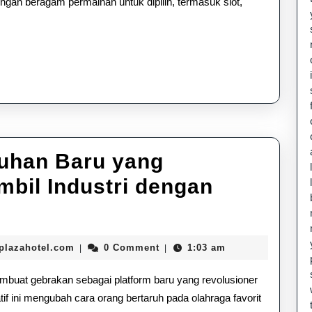
gan beragam permainan untuk dipilih, termasuk slot,
ruhan Baru yang
bil Industri dengan
admin@hartfordplazahotel.com
plazahotel.com
0 Comment
1:03 am
|
|
embuat gebrakan sebagai platform baru yang revolusioner
if ini mengubah cara orang bertaruh pada olahraga favorit